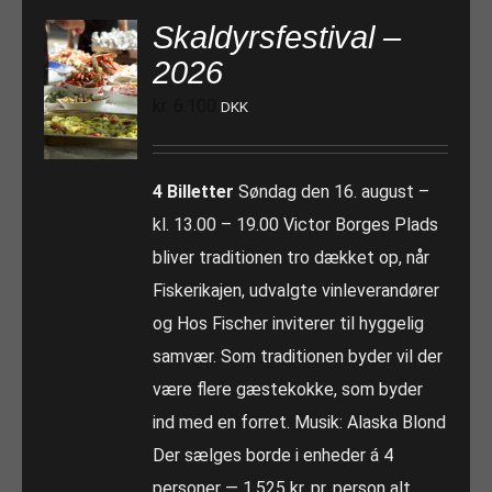
Skaldyrsfestival –
2026
kr.
6.100
DKK
4 Billetter
Søndag den 16. august –
kl. 13.00 – 19.00 Victor Borges Plads
bliver traditionen tro dækket op, når
Fiskerikajen, udvalgte vinleverandører
og Hos Fischer inviterer til hyggelig
samvær. Som traditionen byder vil der
være flere gæstekokke, som byder
ind med en forret. Musik: Alaska Blond
Der sælges borde i enheder á 4
personer — 1.525 kr. pr. person alt