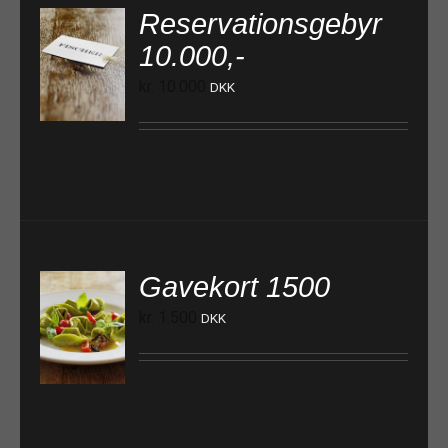
Reservationsgebyr
10.000,-
TILFØJ TIL KURV
kr.
10.000
DKK
Gavekort 1500
kr.
1.500
DKK
TILFØJ TIL KURV