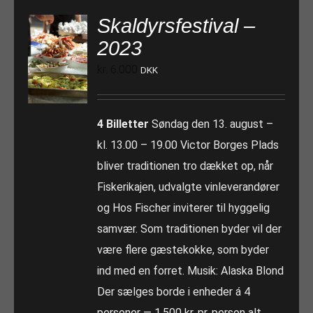
Skaldyrsfestival –
2023
kr.
6.000
DKK
4 Billetter
Søndag den 13. august –
kl. 13.00 – 19.00 Victor Borges Plads
bliver traditionen tro dækket op, når
Fiskerikajen, udvalgte vinleverandører
og Hos Fischer inviterer til hyggelig
samvær. Som traditionen byder vil der
være flere gæstekokke, som byder
ind med en forret. Musik: Alaska Blond
Der sælges borde i enheder á 4
personer — 1.500 kr. pr. person alt