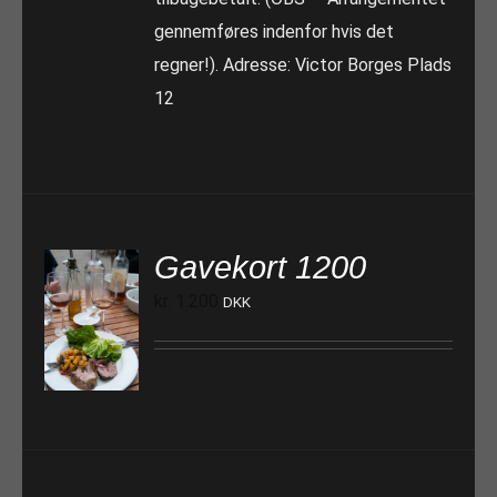
gennemføres indenfor hvis det
regner!). Adresse: Victor Borges Plads
12
Gavekort 1200
kr.
1.200
DKK
TILFØJ TIL KURV