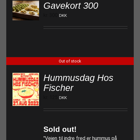
Gavekort 300
TILFØJ TIL KURV
kr.
300
DKK
Out of stock
Hummusdag Hos
Fischer
kr.
125
DKK
Sold out!
"Vejen til indre fred er hummus på