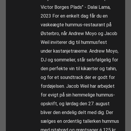
Victor Borges Plads" - Dalai Lama,
2023 For en enkelt dag får du en
vaskeægte hummus-restaurant på
Østerbro, når Andrew Moyo og Jacob
Weil inviterer dig til hummusfest
under kastanjetræerne. Andrew Moyo,
DJ og sommelier, står selvfølgelig for
den perfekte vin til kikærter og tahin,
og for et soundtrack der er godt for
fordøjelsen. Jacob Weil har arbejdet
for evigt på sin hemmelige hummus-
opskrift, og lørdag den 27. august
bliver den endelig delt med dig. Der
sælges en ordentlig tallerken hummus
med pitabrød og grøntsager á 125 kr.