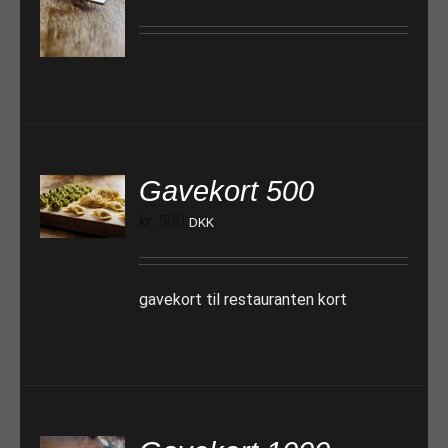
TILFØJ TIL KURV
Gavekort 500
TILFØJ TIL KURV
kr.
500
DKK
gavekort til restauranten kort