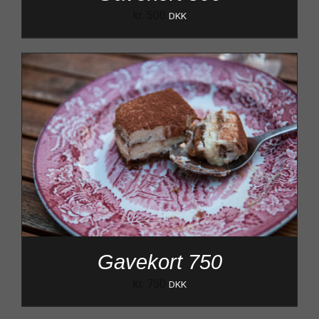
kr.
500
DKK
Gavekort 750
kr.
750
DKK