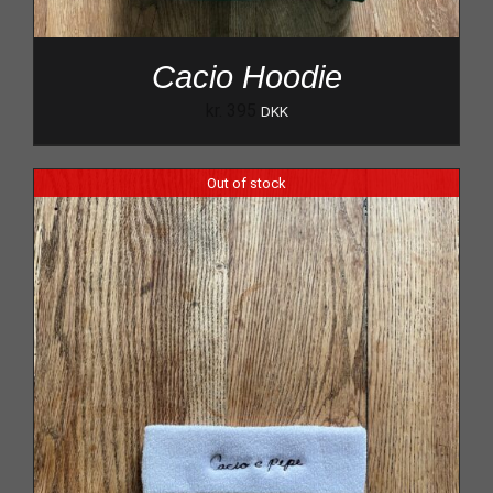
Cacio Hoodie
kr.
395
DKK
Out of stock