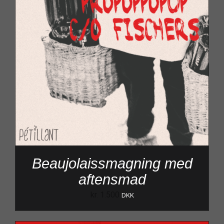
Beaujolaissmagning med
aftensmad
kr.
1.500
DKK