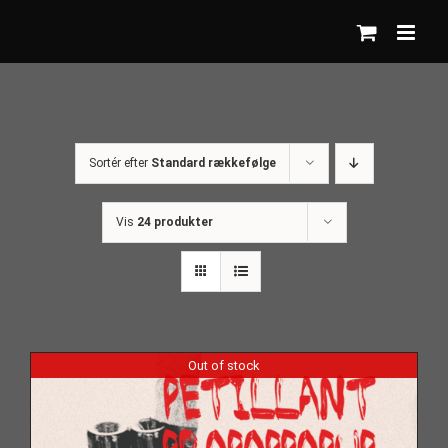
Skip
to
content
Sortér efter
Standard rækkefølge
Vis
24 produkter
Out of stock