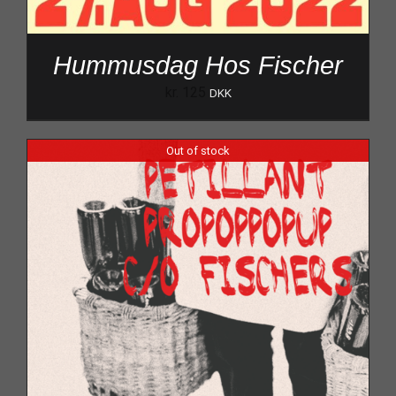
Hummusdag Hos Fischer
kr.
125
DKK
Out of stock