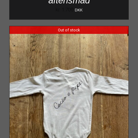
aftensmad
kr.
1.700
DKK
Out of stock