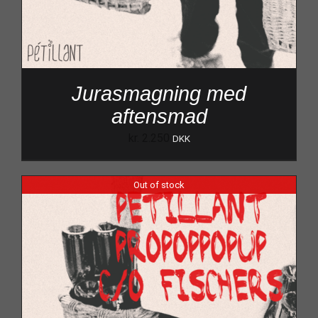
Jurasmagning med
aftensmad
kr.
2.250
DKK
Out of stock