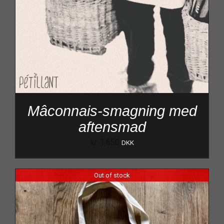
Mâconnais-smagning med
aftensmad
kr.
1.650
DKK
Out of stock