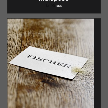
kr.
95
DKK