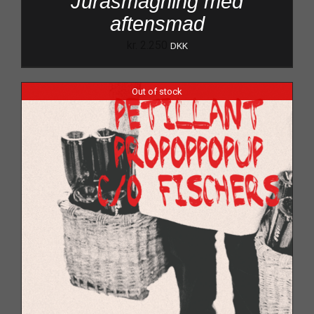
Jurasmagning med
aftensmad
kr.
2.250
DKK
Out of stock