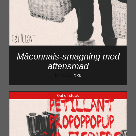
Mâconnais-smagning med
aftensmad
kr.
1.650
DKK
Out of stock