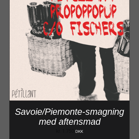
Savoie/Piemonte-smagning
med aftensmad
kr.
1.750
DKK