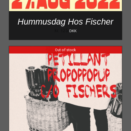
Hummusdag Hos Fischer
kr.
125
DKK
Out of stock