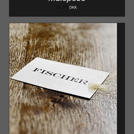
kr.
95
DKK