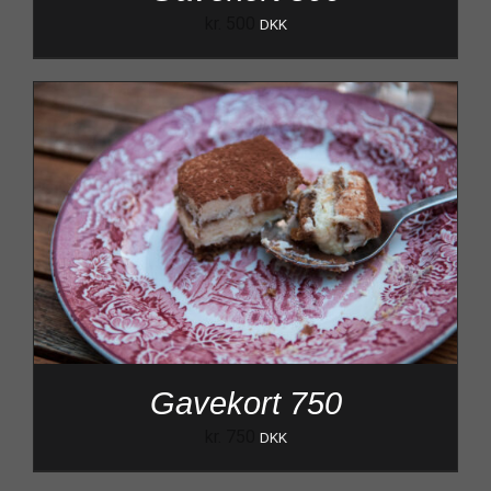
kr.
500
DKK
Gavekort 750
kr.
750
DKK