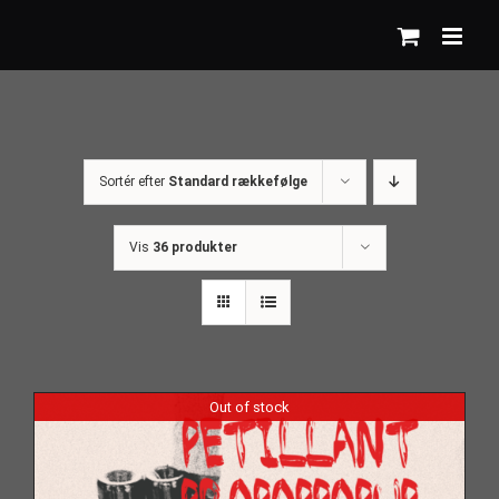
Skip
to
content
Sortér efter
Standard rækkefølge
Vis
36 produkter
Out of stock