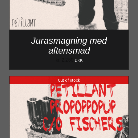
Jurasmagning med
aftensmad
kr.
2.250
DKK
Out of stock