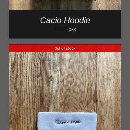
Cacio Hoodie
kr.
395
DKK
Out of stock