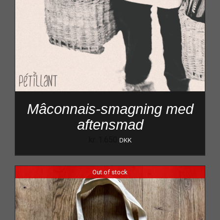
Mâconnais-smagning med
aftensmad
kr.
1.650
DKK
Out of stock