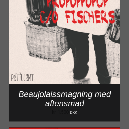
Beaujolaissmagning med
aftensmad
kr.
1.500
DKK