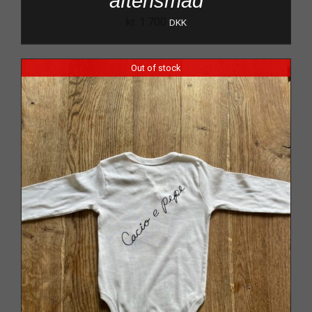
aftensmad
kr.
1.700
DKK
Out of stock