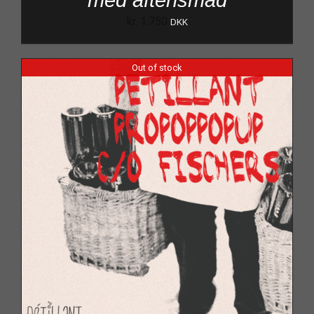
med aftensmad
kr.
1.750
DKK
Out of stock