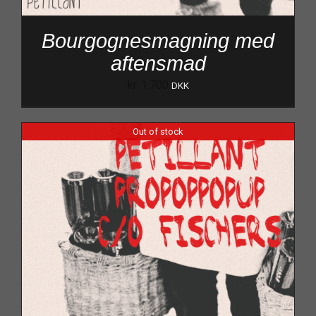
Bourgognesmagning med
aftensmad
kr.
1.700
DKK
Out of stock