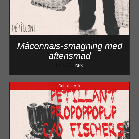
Mâconnais-smagning med
aftensmad
kr.
1.650
DKK
Out of stock