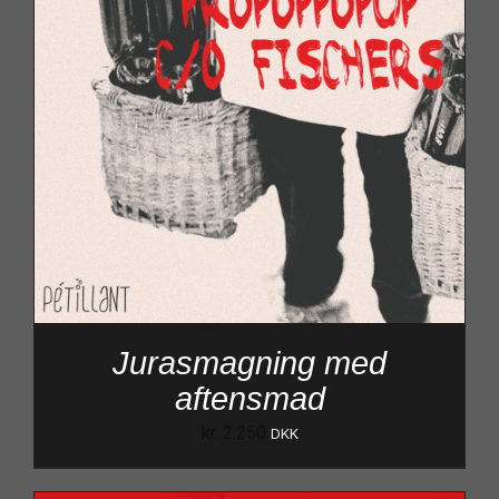
Jurasmagning med
aftensmad
kr.
2.250
DKK