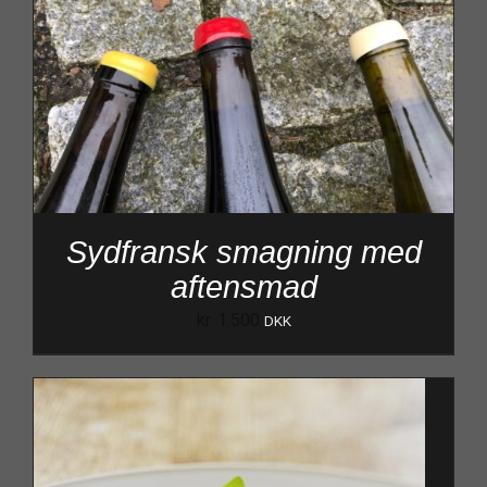
Sydfransk smagning med
aftensmad
kr.
1.500
DKK