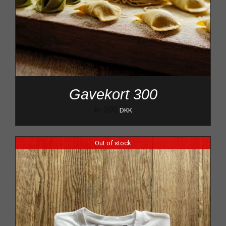
Gavekort 300
kr.
300
DKK
Out of stock