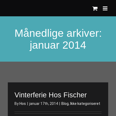
Skip
to
content
Månedlige arkiver:
januar 2014
Vinterferie Hos Fischer
By
Hos
|
januar 17th, 2014
|
Blog
,
Ikke kategoriseret