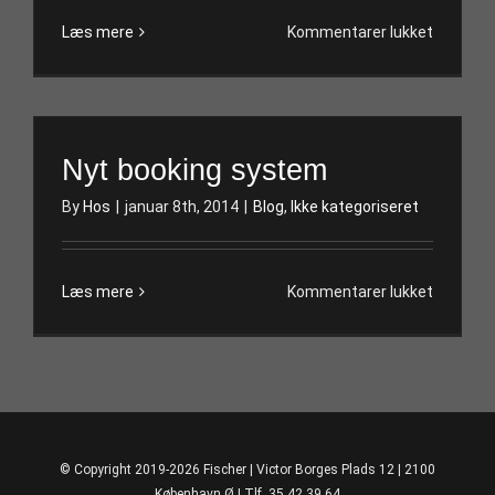
til
Læs mere
Kommentarer lukket
Vinterfer
Hos
Fischer
Nyt booking system
By
Hos
|
januar 8th, 2014
|
Blog
,
Ikke kategoriseret
til
Læs mere
Kommentarer lukket
Nyt
booking
system
© Copyright 2019-2026 Fischer | Victor Borges Plads 12 | 2100
København Ø | Tlf. 35 42 39 64