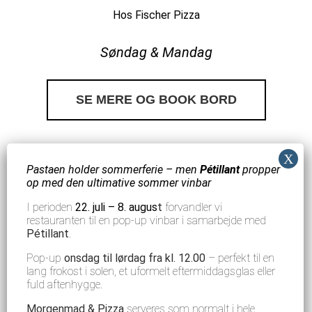
Hos Fischer Pizza
Søndag
& Mandag
SE MERE OG BOOK BORD
Pastaen holder sommerferie – men
Pétillant
propper
op med den ultimative sommer vinbar
I perioden
22. juli – 8. augus
t
forvandler vi
restauranten til en pop-up vinbar i samarbejde med
Pétillant
.
Pop-up
onsdag til lørdag fra kl. 12.00
– perfekt til en
lang frokost i solen, et uformelt eftermiddagsglas eller
fuld aftenhygge.
Morgenmad & Pizza
serveres som normalt i hele